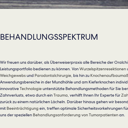
BEHANDLUNGSSPEKTRUM
Wir freuen uns darüber, als Überweiserpraxis alle Bereiche der Oralch
Leistungsportfolio bedienen zu können. Von
Wurzelspitzenresektionen
Weichgewebs
und
Parodontalchirurgie
, bis hin zu
Knochenaufbauma
Anwendungsbereiche in der Mundhöhle und am Kieferknochen individua
innovative
Technologie
unterstützte Behandlungsmethoden für Sie berei
Zahnverlusts, etwa durch ein
Trauma
, verhilft Ihnen Ihr Experte für
Zah
zurück zu einem natürlichen Lächeln. Darüber hinaus gehen wir besond
mit
Beeinträchtigung
ein, treffen optimale Sicherheitsvorkehrungen fü
uns der speziellen
Behandlungsanforderung von Tumorpatienten
an.