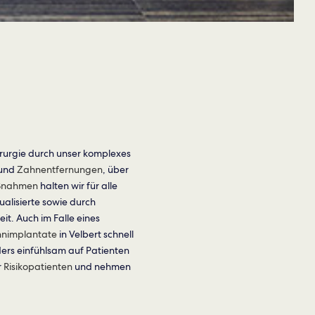
irurgie durch unser komplexes
und
Zahnentfernungen
, über
ßnahmen
halten wir für alle
lisierte sowie durch
t. Auch im Falle eines
nimplantate
in Velbert schnell
ers einfühlsam auf Patienten
r
Risikopatienten
und nehmen